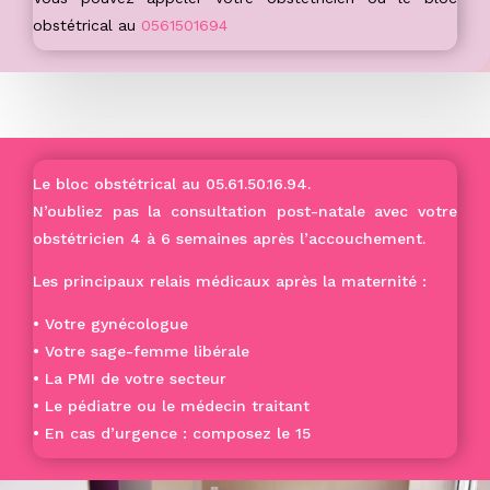
obstétrical au
0561501694
Le bloc obstétrical au
05.61.50.16.94.
N’oubliez pas la consultation post-natale avec votre
obstétricien 4 à 6 semaines après l’accouchement.
Les principaux relais médicaux après la maternité :
• Votre gynécologue
• Votre sage-femme libérale
• La PMI de votre secteur
• Le pédiatre ou le médecin traitant
• En cas d’urgence : composez le 15