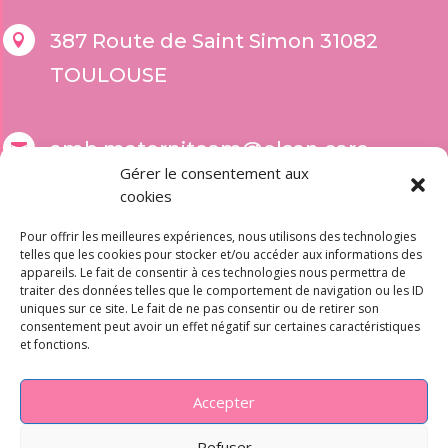
387 Route de Saint Simon 31082

TOULOUSE
amb.materniteam@elsan.care

Gérer le consentement aux
cookies
Formulaire de contact
Pour offrir les meilleures expériences, nous utilisons des technologies
telles que les cookies pour stocker et/ou accéder aux informations des
appareils. Le fait de consentir à ces technologies nous permettra de
traiter des données telles que le comportement de navigation ou les ID
uniques sur ce site. Le fait de ne pas consentir ou de retirer son
Urgences obstétricales

consentement peut avoir un effet négatif sur certaines caractéristiques
et fonctions.
05 61 50 16 94
Accepter
Droits et devoirs
i
Conditions Generales d'Utilisation

Refuser